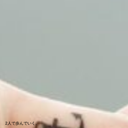
Live a free life
住みやすい世界になることを祈って。
2人で歩んでいく。