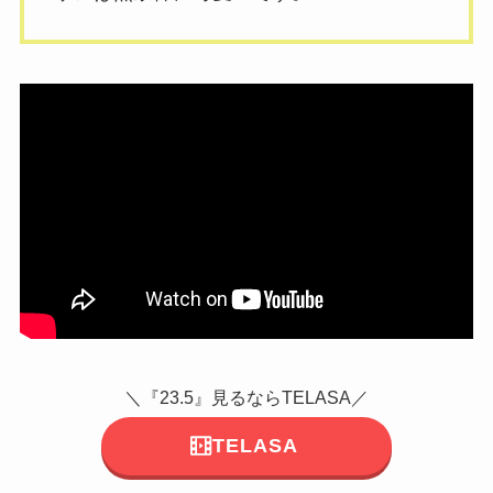
＼『23.5』見るならTELASA／
TELASA