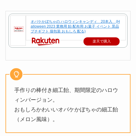
オバケかぼちゃの ハロウィンキャンディ 20本入 (H
alloween 2023 業務用 飴 配布用 お菓子 イベント 景品
プチギフト 個包装 おもしろ 配る)
楽天で購入
手作りの棒付き細工飴、期間限定のハロウ
ィンバージョン。
おもしろかわいいオバケかぼちゃの細工飴
（メロン風味）。